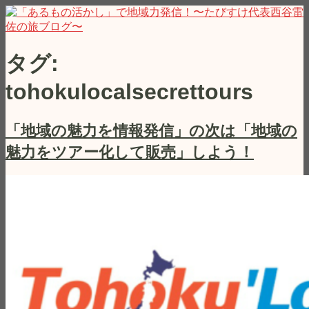
コ
「あるもの活かし」で地域力発信！〜たびすけ代表西谷雷佐
私たちの身のまわりは素敵なコトで溢れています！でもその
ン
の旅ブログ〜
街に暮す人が意外とそれに気付いていなかったりします。日
テ
本中（時には世界を）飛び回る着地型旅行会社「たびすけ」
ン
タグ:
代表の西谷雷佐が、地域の魅力をおもしろおかしくご紹介い
ツ
たします！
へ
tohokulocalsecrettours
ス
キ
ッ
「地域の魅力を情報発信」の次は「地域の
プ
魅力をツアー化して販売」しよう！