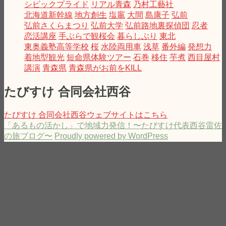
シビックプライド
リアル青森
乃村工藝社
北海道新幹線
地方創生
塩竈
大間
島康子
弘前
弘前さくらまつり
弘前大学
弘前路地裏探偵団
忍者
恋活講座
手ぶらで観桜会
暮らしぶり
東北
東奥義塾高等学校
桜
水陸両用車
浅草
番外編
発想力
着地型観光
短命県体験ツアー
石巻
移住
芋煮
西目屋村
講演
青森県
青森県がお前をKILL
たびすけ 合同会社西谷
たびすけ 合同会社西谷ウェブサイトはこちら
「あるもの活かし」で地域力発信！〜たびすけ代表西谷雷佐
の旅ブログ〜
Proudly powered by WordPress