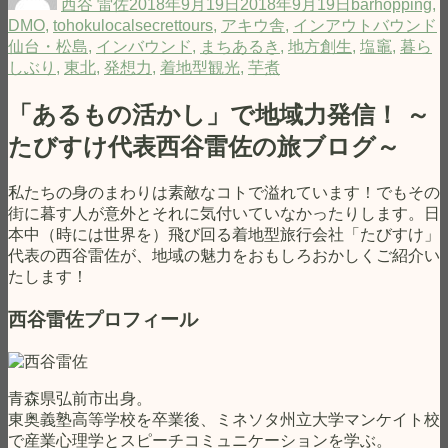
西谷 雷佐
2018年9月19日
2018年9月19日
barhopping
,
報
者
日:
DMO
,
tohokulocalsecrettours
,
アキウ舎
,
インアウトバウンド
発
仙台・松島
,
インバウンド
,
まちあるき
,
地方創生
,
塩竈
,
暮ら
信」
しぶり
,
東北
,
発想力
,
着地型観光
,
芋煮
の
次
「あるもの活かし」で地域力発信！ ～
は
「地
たびすけ代表西谷雷佐の旅ブログ～
域
の
私たちの身のまわりは素敵なコトで溢れています！でもその
魅
街に暮す人が意外とそれに気付いていなかったりします。日
力
本中（時には世界を）飛び回る着地型旅行会社「たびすけ」
を
代表の西谷雷佐が、地域の魅力をおもしろおかしくご紹介い
ツ
たします！
ア
ー
西谷雷佐プロフィール
化
し
て
販
青森県弘前市出身。
売」
東奥義塾高等学校を卒業後、ミネソタ州立大学マンケイト校
し
で産業心理学とスピーチコミュニケーションを学ぶ。