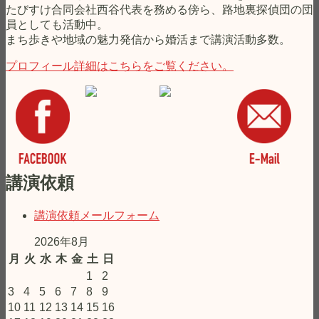
よ
たびすけ合同会社西谷代表を務める傍ら、路地裏探偵団の団
う！”
員としても活動中。
の
まち歩きや地域の魅力発信から婚活まで講演活動多数。
プロフィール詳細はこちらをご覧ください。
講演依頼
講演依頼メールフォーム
2026年8月
月
火
水
木
金
土
日
1
2
3
4
5
6
7
8
9
10
11
12
13
14
15
16