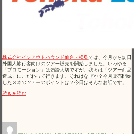
株式会社インアウトバウンド仙台・松島
では、今月から訪日
外国人旅行客向けのツアー販売を開始しました。いわゆる
「プロモーション」は勿論大切ですが、我々は「ツアー商品
造成」にこだわって行きます。それはなぜか？今月販売開始
した３本のツアーのポイントは？今日はそんなお話です。
“「地
続きを読む
域
の
魅
力
を
投
投
タ
情
稿
稿
グ