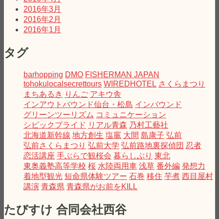
2016年3月
2016年2月
2016年1月
タグ
barhopping
DMO
FISHERMAN JAPAN
tohokulocalsecrettours
WIREDHOTEL
さくらまつり
まちあるき
りんご
アキウ舎
インアウトバウンド仙台・松島
インバウンド
グリーンツーリズム
コミュニケーション
シビックプライド
リアル青森
乃村工藝社
北海道新幹線
地方創生
塩竈
大間
島康子
弘前
弘前さくらまつり
弘前大学
弘前路地裏探偵団
忍者
恋活講座
手ぶらで観桜会
暮らしぶり
東北
東奥義塾高等学校
桜
水陸両用車
浅草
番外編
発想力
着地型観光
短命県体験ツアー
石巻
移住
芋煮
西目屋村
講演
青森県
青森県がお前をKILL
たびすけ 合同会社西谷