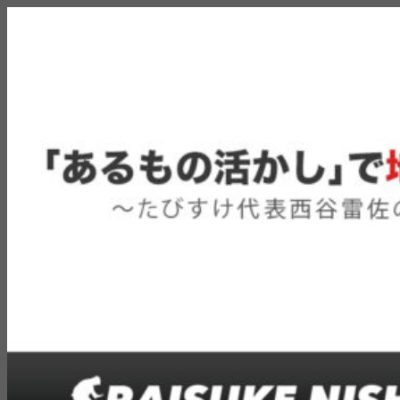
コ
「あるもの活かし」で地域力発信！〜たびすけ代表西谷雷佐
私たちの身のまわりは素敵なコトで溢れています！でもその
ン
の旅ブログ〜
街に暮す人が意外とそれに気付いていなかったりします。日
テ
本中（時には世界を）飛び回る着地型旅行会社「たびすけ」
ン
代表の西谷雷佐が、地域の魅力をおもしろおかしくご紹介い
ツ
たします！
へ
ス
キ
ッ
プ