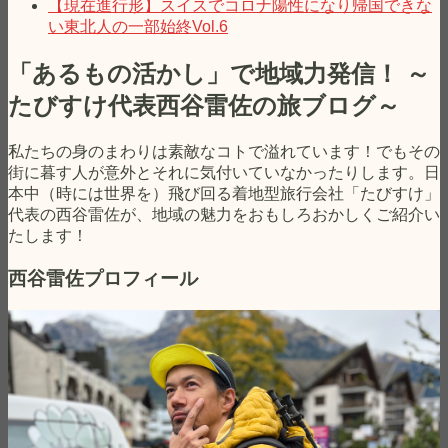
【現在進行形】スイスでコロナ陽性になり帰国できな
い東北人の一部始終Vol.6
「あるもの活かし」で地域力発信！ ～
たびすけ代表西谷雷佐の旅ブログ～
私たちの身のまわりは素敵なコトで溢れています！でもその
街に暮す人が意外とそれに気付いていなかったりします。日
本中（時には世界を）飛び回る着地型旅行会社「たびすけ」
代表の西谷雷佐が、地域の魅力をおもしろおかしくご紹介い
たします！
西谷雷佐プロフィール