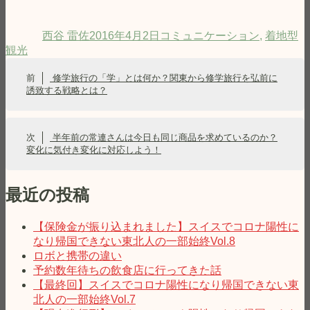
投
投
タ
稿
稿
グ
西谷 雷佐
2016年4月2日
コミュニケーション
,
着地型
者
日:
観光
投
前
前
修学旅行の「学」とは何か？関東から修学旅行を弘前に
稿
の
誘致する戦略とは？
投
ナ
稿:
ビ
次
次
半年前の常連さんは今日も同じ商品を求めているのか？
の
変化に気付き変化に対応しよう！
ゲ
投
稿:
ー
最近の投稿
シ
ョ
【保険金が振り込まれました】スイスでコロナ陽性に
なり帰国できない東北人の一部始終Vol.8
ン
ロボと携帯の違い
予約数年待ちの飲食店に行ってきた話
【最終回】スイスでコロナ陽性になり帰国できない東
北人の一部始終Vol.7