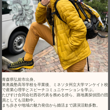
青森県弘前市出身。
東奥義塾高等学校を卒業後、ミネソタ州立大学マンケイト校
で産業心理学とスピーチコミュニケーションを学ぶ。
たびすけ合同会社西谷代表を務める傍ら、路地裏探偵団の団
員としても活動中。
まち歩きや地域の魅力発信から婚活まで講演活動多数。