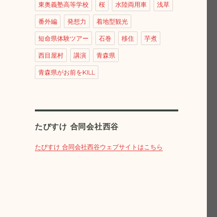
東奥義塾高等学校
桜
水陸両用車
浅草
番外編
発想力
着地型観光
短命県体験ツアー
石巻
移住
芋煮
西目屋村
講演
青森県
青森県がお前をKILL
たびすけ 合同会社西谷
たびすけ 合同会社西谷ウェブサイトはこちら