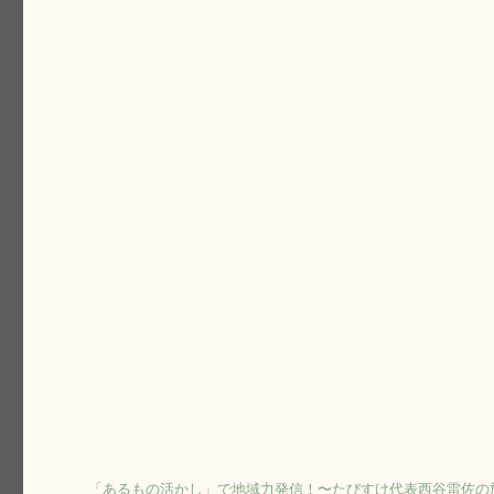
「あるもの活かし」で地域力発信！〜たびすけ代表西谷雷佐の