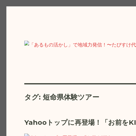
「あるもの活かし」で地域
私たちの身のまわりは素敵なコトで溢れています！でもその街
をおもしろおかしくご紹介いたします！
タグ:
短命県体験ツアー
Yahooトップに再登場！「お前をK