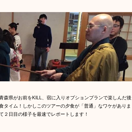
青森県がお前をKILL、宿に入りオプションプランで楽しんだ後
食タイム！しかしこのツアーの夕食が「普通」なワケがありま
て２日目の様子を最速でレポートします！
短命県体験ツアー青森県がお前をKILLは現在こんな状況です！