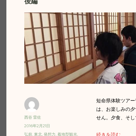
後編
短命県体験ツアー
は、お楽しみの夕
投
西谷 雷佐
せん。夕食、そし
稿
投
2016年2月21日
者
稿
タ
弘前
,
東北
,
発想力
,
着地型観光
,
“【速報第２弾！】
続きを読む