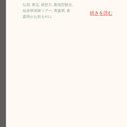
者
稿
タ
弘前
,
東北
,
発想力
,
着地型観光
,
日:
グ
短命県体験ツアー
,
青森県
,
青
“【速報！】短命県
続きを読む
森県がお前をKILL