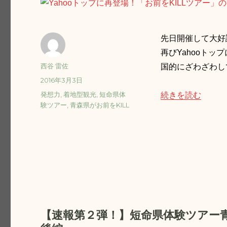
先日開催して大好
再びYahooト
投
西谷 雷佐
国的にざわざわし
稿
投
2016年3月3日
者
稿
タ
発想力
,
着地型観光
,
短命県体
“Yahooトップ
続きを読む
日:
グ
験ツアー
,
青森県がお前をKILL
【速報第２弾！】短命県体験ツアー青