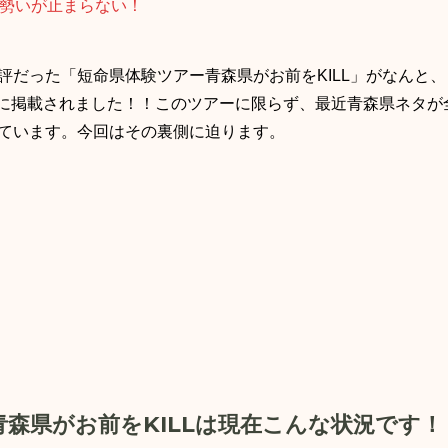
評だった「短命県体験ツアー青森県がお前をKILL」がなんと、
ップに掲載されました！！このツアーに限らず、最近青森県ネタが
ています。今回はその裏側に迫ります。
に再登場！「お前をKILLツアー」の勢いが止まらない！” の
森県がお前をKILLは現在こんな状況です！