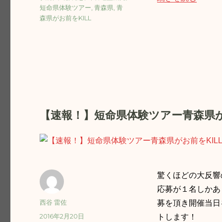
日:
グ
短命県体験ツアー
,
青森県
,
青
森県がお前をKILL
【速報！】短命県体験ツアー青森県が
驚くほどの大反響
応募が１名しかあ
投
西谷 雷佐
募を頂き開催当日
稿
投
2016年2月20日
トします！