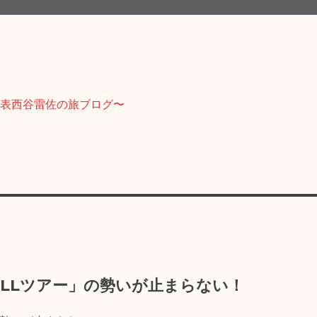
力発信！〜たびすけ代表西谷雷佐の
に暮す人が意外とそれに気付いていなかったりします。日本中（時には世界
ILLツアー」の勢いが止まらない！