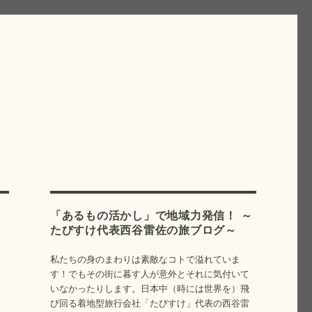
旅ブログ〜
を）飛び回る着地型旅行会社「たびすけ」代表の西谷雷佐が、地域の魅力
「あるもの活かし」で地域力発信！ ～
たびすけ代表西谷雷佐の旅ブログ～
私たちの身のまわりは素敵なコトで溢れていま
す！でもその街に暮す人が意外とそれに気付いて
いなかったりします。日本中（時には世界を）飛
び回る着地型旅行会社「たびすけ」代表の西谷雷