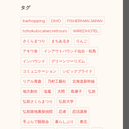
タグ
barhopping
DMO
FISHERMAN JAPAN
tohokulocalsecrettours
WIREDHOTEL
さくらまつり
まちあるき
りんご
アキウ舎
インアウトバウンド仙台・松島
インバウンド
グリーンツーリズム
コミュニケーション
シビックプライド
リアル青森
乃村工藝社
北海道新幹線
地方創生
塩竈
大間
島康子
弘前
弘前さくらまつり
弘前大学
弘前路地裏探偵団
忍者
恋活講座
手ぶらで観桜会
暮らしぶり
東北