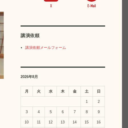
講演依頼
講演依頼メールフォーム
2026年8月
月
火
水
木
金
土
日
1
2
3
4
5
6
7
8
9
10
11
12
13
14
15
16
後編” の