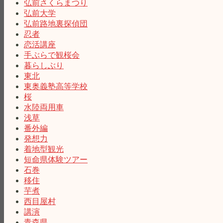
弘前さくらまつり
弘前大学
弘前路地裏探偵団
忍者
恋活講座
手ぶらで観桜会
暮らしぶり
東北
東奥義塾高等学校
桜
水陸両用車
浅草
番外編
発想力
着地型観光
短命県体験ツアー
石巻
移住
芋煮
西目屋村
講演
青森県