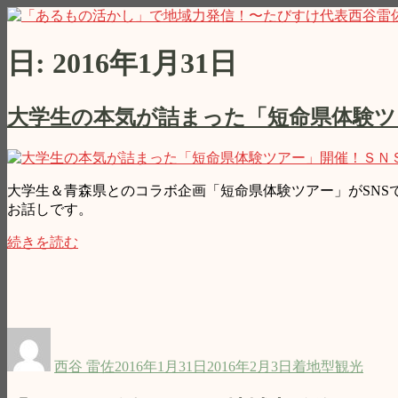
コ
「あるもの活かし」で地域力発信！〜たびすけ代表西谷雷佐
私たちの身のまわりは素敵なコトで溢れています！でもその
ン
の西谷雷佐が、地域の魅力をおもしろおかしくご紹介いたし
テ
日:
2016年1月31日
ン
ツ
へ
大学生の本気が詰まった「短命県体験ツ
ス
キ
ッ
プ
大学生＆青森県とのコラボ企画「短命県体験ツアー」がSNS
お話しです。
“大
続きを読む
学
生
の
本
気
投
投
タ
が
稿
稿
グ
西谷 雷佐
2016年1月31日
2016年2月3日
着地型観光
詰
者
日:
ま