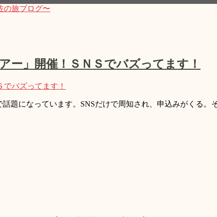
の旅ブログ〜
街に暮す人が意外とそれに気付いていなかったりします。日本
ます！
アー」開催！ＳＮＳでバズってます！
で話題になっています。SNSだけで周知され、申込みがくる。