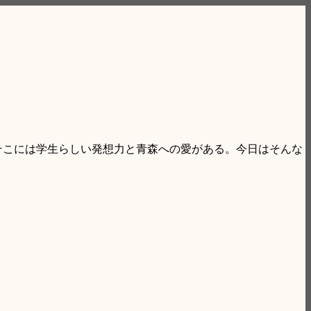
中（時には世界を）飛び回る着地型旅行会社「たびすけ」代表
そこには学生らしい発想力と青森への愛がある。今日はそんな