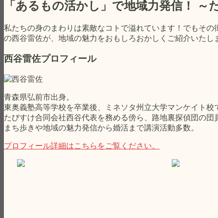
「あるもの活かし」で地域力発信！ ～
っ
た
「短
私たちの身のまわりは素敵なコトで溢れています！でもその
命
の西谷雷佐が、地域の魅力をおもしろおかしくご紹介いたし
県
体
西谷雷佐プロフィール
験
ツ
ア
青森県弘前市出身。
ー」
東奥義塾高等学校を卒業後、ミネソタ州立大学マンケイト校
開
たびすけ合同会社西谷代表を務める傍ら、路地裏探偵団の団
催！
まち歩きや地域の魅力発信から婚活まで講演活動多数。
Ｓ
Ｎ
プロフィール詳細はこちらをご覧ください。
Ｓ
で
バ
ズ
っ
て
ま