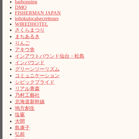
barhopping
DMO
FISHERMAN JAPAN
tohokulocalsecrettours
WIREDHOTEL
さくらまつり
まちあるき
りんご
アキウ舎
インアウトバウンド仙台・松島
インバウンド
グリーンツーリズム
コミュニケーション
シビックプライド
リアル青森
乃村工藝社
北海道新幹線
地方創生
塩竈
大間
島康子
弘前