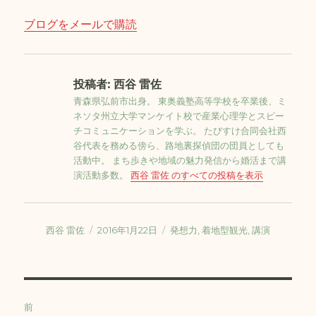
ブログをメールで購読
投稿者:
西谷 雷佐
青森県弘前市出身。 東奥義塾高等学校を卒業後、ミ
ネソタ州立大学マンケイト校で産業心理学とスピー
チコミュニケーションを学ぶ。 たびすけ合同会社西
谷代表を務める傍ら、路地裏探偵団の団員としても
活動中。 まち歩きや地域の魅力発信から婚活まで講
演活動多数。
西谷 雷佐 のすべての投稿を表示
投
投
タ
西谷 雷佐
2016年1月22日
発想力
,
着地型観光
,
講演
稿
稿
グ
者
日:
投
前