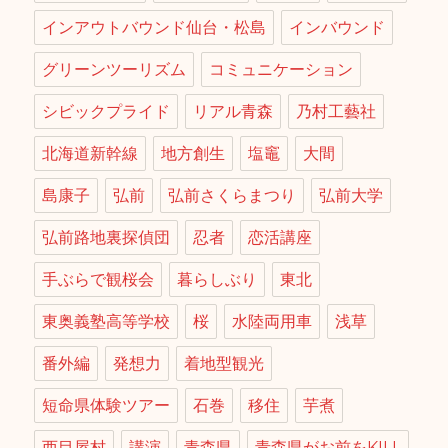
インアウトバウンド仙台・松島
インバウンド
グリーンツーリズム
コミュニケーション
シビックプライド
リアル青森
乃村工藝社
北海道新幹線
地方創生
塩竈
大間
島康子
弘前
弘前さくらまつり
弘前大学
弘前路地裏探偵団
忍者
恋活講座
手ぶらで観桜会
暮らしぶり
東北
東奥義塾高等学校
桜
水陸両用車
浅草
番外編
発想力
着地型観光
短命県体験ツアー
石巻
移住
芋煮
西目屋村
講演
青森県
青森県がお前をKILL