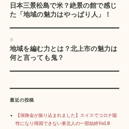
稿
日本三景松島で米？絶景の館で感じ
前
の
た「地域の魅力はやっぱり人」！
ナ
投
ビ
稿:
ゲ
次
地域を編む力とは？北上市の魅力は
次
ー
の
何と言っても鬼？
シ
投
稿:
ョ
ン
最近の投稿
【保険金が振り込まれました】スイスでコロナ陽
性になり帰国できない東北人の一部始終Vol.8